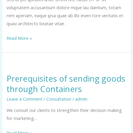
voluptatem accusantium dolore mque lau dantium, totam
rem aperiam, eaque ipsa quae ab illo inven tore veritatis et
quasi architecto beatae vitae .
Read More »
Prerequisites
of
Prerequisites of sending goods
sending
through Containers
goods
through
Leave a Comment
/
Consultation
/
admin
Containers
We consult our clients to strengthen their decision making
for marketing…
Read More »