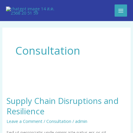
Skip
Mai
to
Men
content
Consultation
Supply
Chain
Supply Chain Disruptions and
Disruptions
Resilience
and
Resilience
Leave a Comment
/
Consultation
/
admin
Sed ut perspiciatis unde omnis iste natus err or sit