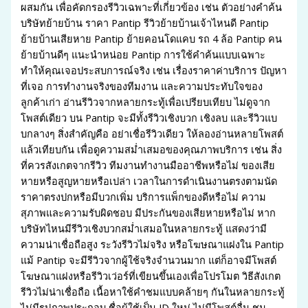
ผสมกัน เพื่อคัดกรองรีวิวเฉพาะที่เกี่ยวข้อง เช่น ตัวอย่างคำค้น
บริษัทย้ายบ้าน ราคา Pantip รีวิวย้ายบ้านเจ้าไหนดี Pantip
ย้ายบ้านเสียหาย Pantip ย้ายคอนโดแคบ รถ 4 ล้อ Pantip คน
ย้ายบ้านดีๆ แนะนำหน่อย Pantip การใช้คำค้นแบบเฉพาะ
ทำให้คุณเจอประสบการณ์จริง เช่น เรื่องราคาค่าบริการ ปัญหา
ที่เจอ การทำงานจริงของทีมงาน และความประทับใจของ
ลูกค้าเก่า อ่านรีวิวจากหลายกระทู้เพื่อเปรียบเทียบ ไม่ดูจาก
โพสต์เดียว บน Pantip จะมีทั้งรีวิวเชิงบวก เชิงลบ และรีวิวแบ
บกลางๆ สิ่งสำคัญคือ อย่าเชื่อรีวิวเดียว ให้ลองอ่านหลายโพสต์
แล้วเทียบกัน เพื่อดูความสม่ำเสมอของคุณภาพบริการ เช่น สิ่ง
ที่ควรสังเกตจากรีวิว ทีมงานทำงานมืออาชีพหรือไม่ ของเสีย
หายหรือสูญหายหรือเปล่า เวลาในการดำเนินงานตรงตามนัด
ราคาตรงปกหรือมีบวกเพิ่ม บริการแพ็กของดีหรือไม่ ความ
สุภาพและความรับผิดชอบ มีประกันของเสียหายหรือไม่ หาก
บริษัทไหนมีรีวิวเชิงบวกสม่ำเสมอในหลายกระทู้ แสดงว่ามี
ความน่าเชื่อถือสูง ระวังรีวิวไม่จริง หรือโฆษณาแฝงใน Pantip
แม้ Pantip จะมีรีวิวจากผู้ใช้จริงจำนวนมาก แต่ก็อาจมีโพสต์
โฆษณาแฝงหรือรีวิวเว่อร์ที่เขียนขึ้นเองเพื่อโปรโมต วิธีสังเกต
รีวิวไม่น่าเชื่อถือ เนื้อหาใช้คำชมแบบคล้ายๆ กันในหลายกระทู้
ไม่มีรูปภาพประกอบ ชื่อผู้ใช้เป็น ID ใหม่ ไม่มีโพสต์อื่น ชม