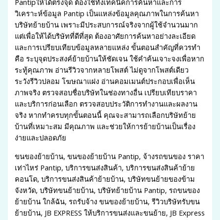
Pantipให้ได้ตรงจุด ต้องใช้ทั้งเทคนิคการค้นหาและการ
วิเคราะห์ข้อมูล Pantip เป็นแหล่งข้อมูลคุณภาพในการค้นหา
บริษัทย้ายบ้าน เพราะมีประสบการณ์จริงจากผู้ใช้จำนวนมาก
แต่เพื่อให้ได้บริษัทที่ดีที่สุด ต้องอาศัยการค้นหาอย่างละเอียด
และการเปรียบเทียบข้อมูลหลายแหล่ง ขั้นตอนสำคัญที่ควรทำ
คือ ระบุจุดประสงค์ย้ายบ้านให้ชัดเจน ใช้คำค้นเจาะจงเพื่อหาก
ระทู้คุณภาพ อ่านรีวิวจากหลายโพสต์ ไม่ดูจากโพสต์เดียว
ระวังรีวิวปลอม โฆษณาแฝง อ่านคอมเมนต์ประกอบเพื่อเห็น
ภาพจริง ตรวจสอบชื่อบริษัทในช่องทางอื่น เปรียบเทียบราคา
และบริการก่อนเลือก ตรวจสอบประวัติการทำงานและผลงาน
จริง หากทำครบทุกขั้นตอนนี้ คุณจะสามารถเลือกบริษัทย้าย
บ้านที่เหมาะสม มีคุณภาพ และช่วยให้การย้ายบ้านเป็นเรื่อง
ง่ายและปลอดภัย
ขนของย้ายบ้าน, ขนของย้ายบ้าน Pantip, จ้างรถขนของ ราคา
เท่าไหร่ Pantip, บริการขนส่งสินค้า, บริการขนส่งสินค้าย้าย
คอนโด, บริการขนส่งสินค้าย้ายบ้าน, บริษัทขนย้ายของข้าม
จังหวัด, บริษัทขนย้ายบ้าน, บริษัทย้ายบ้าน Pantip, รถขนของ
ย้ายบ้าน ใกล้ฉัน, รถรับจ้าง ขนของย้ายบ้าน, รีวิวบริษัทรับขน
ย้ายบ้าน, JB EXPRESS ให้บริการขนส่งและขนย้าย, JB Express